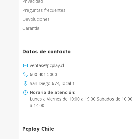
Privacidad
Preguntas frecuentes
Devoluciones
Garantía
Datos de contacto
Asistente Virtual
ventas@pcplay.cl
Chat con IA
600 401 5000
PcPlay Santiago / Web
San Diego 674, local 1
Hola soy Freddy, en que puedo ayudarte...
Horario de atención:
Lunes a Viernes de 10:00 a 19:00 Sabados de 10:00
PcPlay Santiago / Tienda
a 14:00
Hola somos PCPlay Santiago, en que puedo
ayudarte
Pcplay Chile
PCPlay Osorno