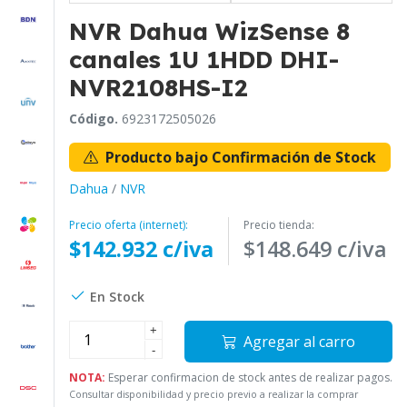
NVR Dahua WizSense 8
canales 1U 1HDD DHI-
NVR2108HS-I2
Código.
6923172505026
Producto bajo Confirmación de Stock
Dahua
/
NVR
Precio oferta (internet):
Precio tienda:
$142.932 c/iva
$148.649 c/iva
En Stock
+
Agregar al carro
-
NOTA:
Esperar confirmacion de stock antes de realizar pagos.
Consultar disponibilidad y precio previo a realizar la comprar