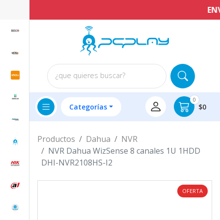
ENVÍ
¿que quieres buscar?
0
Categorías
$0
Productos
Dahua
NVR
NVR Dahua WizSense 8 canales 1U 1HDD
DHI-NVR2108HS-I2
OFERTA