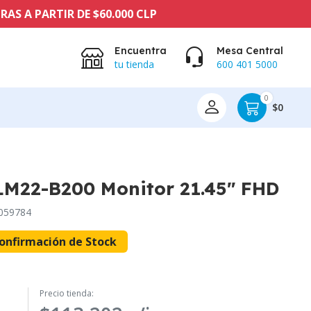
TIR DE $60.000 CLP
Encuentra
Mesa Central
tu tienda
600 401 5000
0
$0
M22-B200 Monitor 21.45" FHD
059784
onfirmación de Stock
Precio tienda: