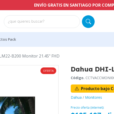
ENVÍO GRATIS EN SANTIAGO POR COMPRAS A PAR
¿que quieres buscar?
ctos Pack
LM22-B200 Monitor 21.45" FHD
Dahua DHI-L
OFERTA
Código.
CCTVACCMONI0
Producto bajo C
Dahua
/
Monitores
Precio oferta (internet):