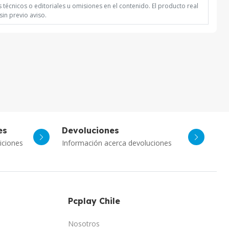
técnicos o editoriales u omisiones en el contenido. El producto real
in previo aviso.
es
Devoluciones
Asistente Virtual
iciones
Información acerca devoluciones
Respuesta inmediata con IA
PcPlay Santiago / Web
Hola soy Freddy, en que puedo ayudarte...
Pcplay Chile
PcPlay Santiago / Tienda
Hola somos PCPlay Santiago, en que puedo
Nosotros