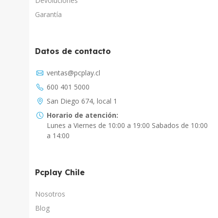
Devoluciones
Garantía
Datos de contacto
Asistente Virtual
ventas@pcplay.cl
Chat con IA
600 401 5000
PcPlay Santiago / Web
San Diego 674, local 1
Hola soy Freddy, en que puedo ayudarte...
Horario de atención:
Lunes a Viernes de 10:00 a 19:00 Sabados de 10:00
PcPlay Santiago / Tienda
a 14:00
Hola somos PCPlay Santiago, en que puedo
ayudarte
Pcplay Chile
PCPlay Osorno
Hola Soy Paz en que puedo ayudarte
Nosotros
Blog
PCPlay Temuco