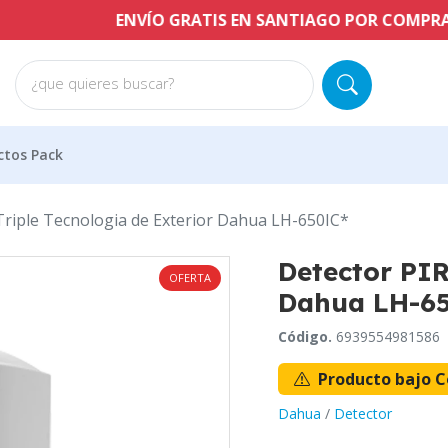
ENVÍO GRATIS EN SANTIAGO POR COMPRAS A PAR
¿que quieres buscar?
ctos Pack
Triple Tecnologia de Exterior Dahua LH-650IC*
Detector PIR
OFERTA
Dahua LH-6
Código.
6939554981586
Producto bajo C
Dahua
/
Detector