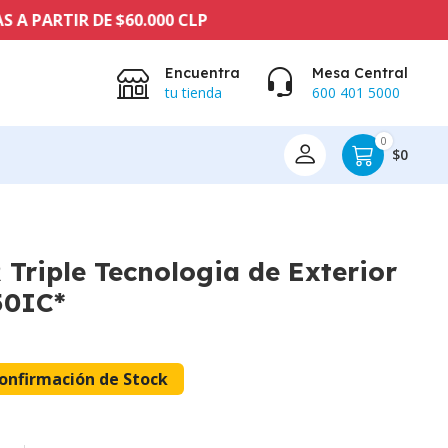
TIR DE $60.000 CLP
Encuentra
Mesa Central
tu tienda
600 401 5000
0
$0
 Triple Tecnologia de Exterior
50IC*
onfirmación de Stock