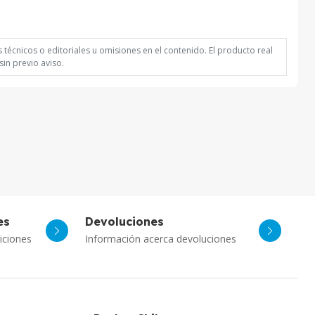
técnicos o editoriales u omisiones en el contenido. El producto real
in previo aviso.
es
Devoluciones
Asistente Virtual
iciones
Información acerca devoluciones
Chat con IA
PcPlay Santiago / Web
Hola soy Freddy, en que puedo ayudarte...