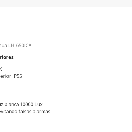
ahua LH-650IC*
riores
X
erior IP55
luz blanca 10000 Lux
vitando falsas alarmas