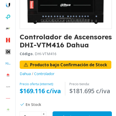
Controlador de Ascensores
DHI-VTM416 Dahua
Código.
DHI-VTM416
Producto bajo Confirmación de Stock
Dahua
/
Controlador
Precio oferta (internet):
Precio tienda:
$169.116 c/iva
$181.695 c/iva
En Stock
+