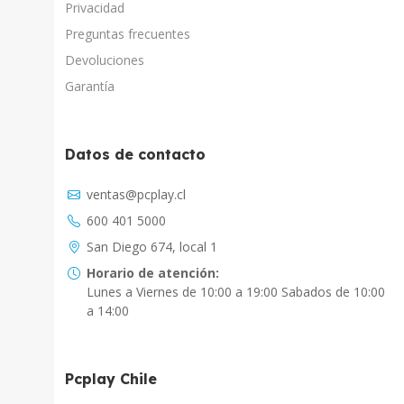
Privacidad
Preguntas frecuentes
Devoluciones
Garantía
Datos de contacto
Asistente Virtual
ventas@pcplay.cl
Chat con IA
600 401 5000
PcPlay Santiago / Web
San Diego 674, local 1
Hola soy Freddy, en que puedo ayudarte...
Horario de atención:
Lunes a Viernes de 10:00 a 19:00 Sabados de 10:00
PcPlay Santiago / Tienda
a 14:00
Hola somos PCPlay Santiago, en que puedo
ayudarte
Pcplay Chile
PCPlay Osorno