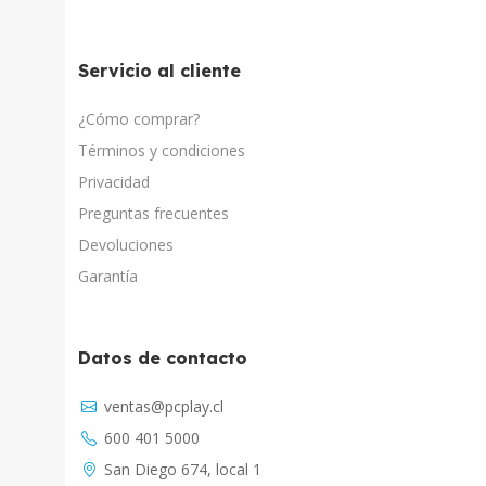
Servicio al cliente
¿Cómo comprar?
Términos y condiciones
Privacidad
Preguntas frecuentes
Devoluciones
Garantía
Datos de contacto
Asistente Virtual
ventas@pcplay.cl
Respuesta inmediata con IA
600 401 5000
PcPlay Santiago / Web
San Diego 674, local 1
Hola soy Freddy, en que puedo ayudarte...