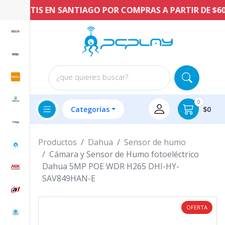
 GRATIS EN SANTIAGO POR COMPRAS A PARTIR DE $60.00
¿que quieres buscar?
0
Categorías
$0
Productos
Dahua
Sensor de humo
Cámara y Sensor de Humo fotoeléctrico
Dahua 5MP POE WDR H265 DHI-HY-
SAV849HAN-E
OFERTA