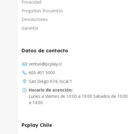
Privacidad
Preguntas frecuentes
Devoluciones
Garantía
Datos de contacto
Asistente Virtual
ventas@pcplay.cl
Chat con IA
600 401 5000
PcPlay Santiago / Web
San Diego 674, local 1
Hola soy Freddy, en que puedo ayudarte...
Horario de atención:
Lunes a Viernes de 10:00 a 19:00 Sabados de 10:00
PcPlay Santiago / Tienda
a 14:00
Hola somos PCPlay Santiago, en que puedo
ayudarte
Pcplay Chile
PCPlay Osorno