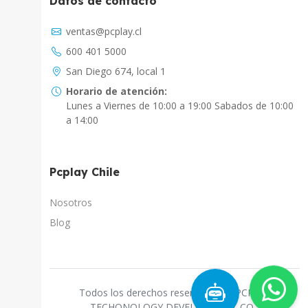
Datos de contacto
Asistente Virtual
ventas@pcplay.cl
Chat con IA
600 401 5000
PcPlay Santiago / Web
San Diego 674, local 1
Hola soy Freddy, en que puedo ayudarte...
Horario de atención:
Lunes a Viernes de 10:00 a 19:00 Sabados de 10:00
PcPlay Santiago / Tienda
a 14:00
Hola somos PCPlay Santiago, en que puedo
ayudarte
Pcplay Chile
PCPlay Osorno
Hola Soy Paz en que puedo ayudarte
Nosotros
Blog
PCPlay Temuco
Hola Soy Sebastian en que puedo ayudarte
PCPlay Concepcion
Todos los derechos reservados a "PCPLAY
Hola Soy Gaby en que puedo ayudarte
TECHONOLOGY DEVELOPMENT CO."