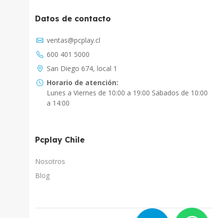
Datos de contacto
Asistente Virtual
ventas@pcplay.cl
Chat con IA
600 401 5000
PcPlay Santiago / Web
San Diego 674, local 1
Hola soy Freddy, en que puedo ayudarte...
Horario de atención:
Lunes a Viernes de 10:00 a 19:00 Sabados de 10:00
PcPlay Santiago / Tienda
a 14:00
Hola somos PCPlay Santiago, en que puedo
ayudarte
Pcplay Chile
PCPlay Osorno
Hola Soy Paz en que puedo ayudarte
Nosotros
Blog
PCPlay Temuco
Hola Soy Sebastian en que puedo ayudarte
PCPlay Concepcion