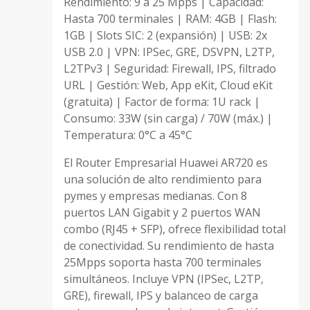
Rendimiento: 9 a 25 Mpps | Capacidad:
Hasta 700 terminales | RAM: 4GB | Flash:
1GB | Slots SIC: 2 (expansión) | USB: 2x
USB 2.0 | VPN: IPSec, GRE, DSVPN, L2TP,
L2TPv3 | Seguridad: Firewall, IPS, filtrado
URL | Gestión: Web, App eKit, Cloud eKit
(gratuita) | Factor de forma: 1U rack |
Consumo: 33W (sin carga) / 70W (máx.) |
Temperatura: 0°C a 45°C
El Router Empresarial Huawei AR720 es
una solución de alto rendimiento para
pymes y empresas medianas. Con 8
puertos LAN Gigabit y 2 puertos WAN
combo (RJ45 + SFP), ofrece flexibilidad total
de conectividad. Su rendimiento de hasta
25Mpps soporta hasta 700 terminales
simultáneos. Incluye VPN (IPSec, L2TP,
GRE), firewall, IPS y balanceo de carga