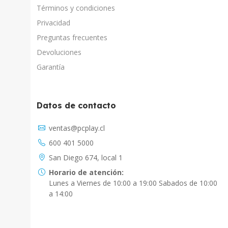
Términos y condiciones
Privacidad
Preguntas frecuentes
Devoluciones
Garantía
Datos de contacto
Asistente Virtual
ventas@pcplay.cl
Chat con IA
600 401 5000
PcPlay Santiago / Web
San Diego 674, local 1
Hola soy Freddy, en que puedo ayudarte...
Horario de atención:
Lunes a Viernes de 10:00 a 19:00 Sabados de 10:00
PcPlay Santiago / Tienda
a 14:00
Hola somos PCPlay Santiago, en que puedo
ayudarte