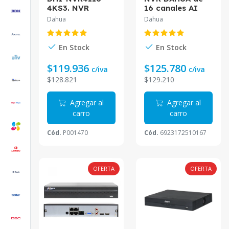
4KS3. NVR
16 canales AI
DAHUA 16CH.
WizSense DHI-
Dahua
Dahua
1HDD. 4K. SMD
NVR2116-I2
PLUS 4CH.
AUDIO IN/OUT.
En Stock
En Stock
$119.936
$125.780
c/iva
c/iva
$128.821
$129.210
Agregar al
Agregar al
carro
carro
Cód.
P001470
Cód.
6923172510167
OFERTA
OFERTA