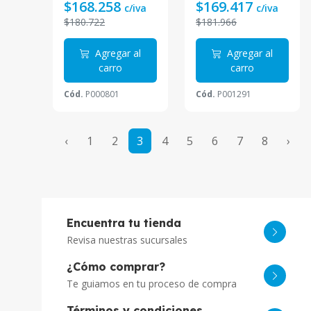
$168.258
$169.417
c/iva
c/iva
soprota IA.
$180.722
$181.966
Agregar al
Agregar al
carro
carro
Cód.
P000801
Cód.
P001291
‹
1
2
3
4
5
6
7
8
›
Encuentra tu tienda
Revisa nuestras sucursales
¿Cómo comprar?
Te guiamos en tu proceso de compra
Términos y condiciones