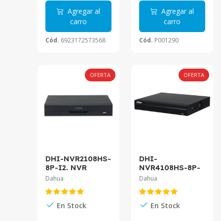
Agregar al
Agregar al
carro
carro
Cód.
6923172573568
Cód.
P001290
OFERTA
OFERTA
DHI-NVR2108HS-
DHI-
8P-I2. NVR
NVR4108HS-8P-
DAHUA 8CH.
4KS3. NVR
Dahua
Dahua
8PUERTOS POE.
Dahua 8 canales
(AI)
soporta
INTELIGENCIA
camaras hasta
En Stock
En Stock
ARTIFICIAL WIZ
12MP 1 HDD
SENSE.
hasta 20TB