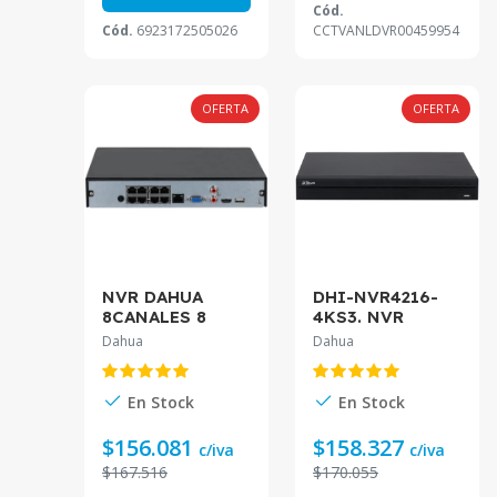
Cód.
Cód.
6923172505026
CCTVANLDVR00459954
OFERTA
OFERTA
NVR DAHUA
DHI-NVR4216-
8CANALES 8
4KS3. NVR
PUERTOS POE
Dahua 16
Dahua
Dahua
MODELO DHI-
canales soporta
NVR2108HS-8P-
camaras hasta
4KS3
12\tMP 2 HDD
En Stock
En Stock
hasta 20TB
soprota IA.
$156.081
$158.327
c/iva
c/iva
$167.516
$170.055