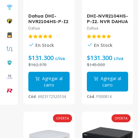
Dahua DHI-
DHI-NVR2104HS-
NVR2104HS-P-I2
P-I2. NVR DAHUA
NVR 4ch 4 POE
4CH. 4 PUERTOS
Dahua
Dahua
inteligencia
POE.
artificial
INTELIGENCIA
WizSense
ARTIFICIAL (AI)
En Stock
En Stock
WIZ SENSE.
$131.300
$131.300
c/iva
c/iva
$162.370
$145.000
Agregar al
Agregar al
carro
carro
Cód.
6923172520104
Cód.
P000814
OFERTA
OFERTA