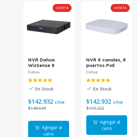
OFERTA
OFERTA
NVR Dahua
NVR 8 canales, 8
WizSense 8
puertos PoE
canales 1U 1HDD
soporta 1 HDD
Dahua
Dahua
DHI-NVR2108HS-
hasta 16TB IA
I2
mediante
camaras DHI-
En Stock
En Stock
NVR2108-8P-S3.
$142.932
$142.932
c/iva
c/iva
$148.649
$153.222
Agregar al
Agregar al
carro
carro