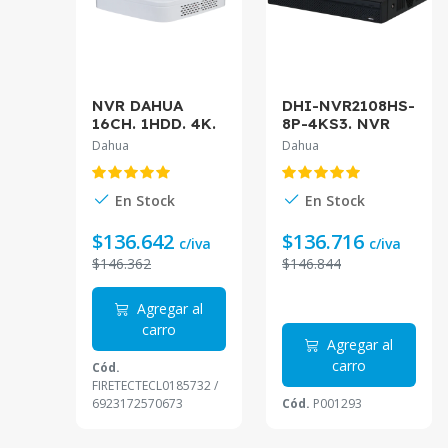
NVR DAHUA
DHI-NVR2108HS-
16CH. 1HDD. 4K.
8P-4KS3. NVR
SMD PLUS 4CH.
Dahua 8 canales
Dahua
Dahua
AUDIO IN/OUT.
con 8 puertos
DHI-NVR4116-
PoE soporta 1
4KS3
HDD hasta 20TB
En Stock
En Stock
SMD Plus IVS (
$136.642
$136.716
c/iva
c/iva
$146.362
$146.844
Agregar al
carro
Agregar al
carro
Cód.
FIRETECTECL0185732 /
6923172570673
Cód.
P001293