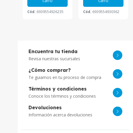
carro
carro
9678
Cód.
6939554926235
Cód.
6939554930362
Encuentra tu tienda
Revisa nuestras sucursales
¿Cómo comprar?
Te guiamos en tu proceso de compra
Términos y condiciones
Conoce los términos y condiciones
Devoluciones
Información acerca devoluciones