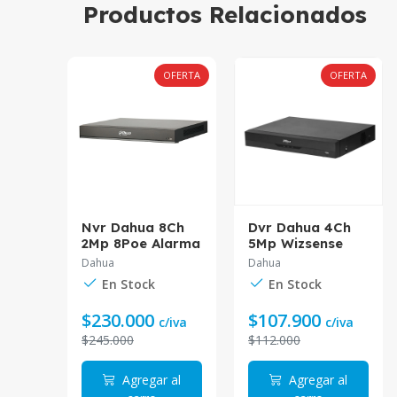
Productos Relacionados
OFERTA
OFERTA
OFERTA
 1
Nvr Dahua 8Ch
Dvr Dahua 4Ch
2Mp 8Poe Alarma
5Mp Wizsense
po
Ai Dhi-Nvr4208-
Dh-Xvr5104He-I3
Dahua
Dahua
8P-I
En Stock
En Stock
$230.000
$107.900
a
c/iva
c/iva
$245.000
$112.000
 al
Agregar al
Agregar al