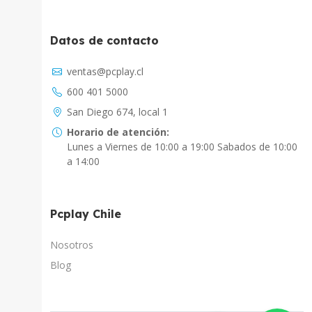
Datos de contacto
Asistente Virtual
ventas@pcplay.cl
Chat con IA
600 401 5000
PcPlay Santiago / Web
San Diego 674, local 1
Hola soy Freddy, en que puedo ayudarte...
Horario de atención:
Lunes a Viernes de 10:00 a 19:00 Sabados de 10:00
PcPlay Santiago / Tienda
a 14:00
Hola somos PCPlay Santiago, en que puedo
ayudarte
Pcplay Chile
PCPlay Osorno
Hola Soy Paz en que puedo ayudarte
Nosotros
Blog
PCPlay Temuco
Hola Soy Sebastian en que puedo ayudarte