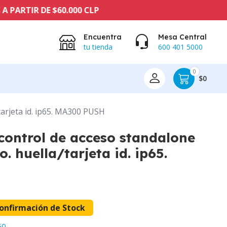
R DE $60.000 CLP
Encuentra
Mesa Central
tu tienda
600 401 5000
0
$0
tarjeta id. ip65. MA300 PUSH
control de acceso standalone
. huella/tarjeta id. ip65.
onfirmación de Stock
so