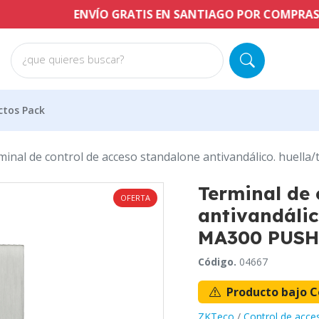
ENVÍO GRATIS EN SANTIAGO POR COMPRAS A PARTI
¿que quieres buscar?
ctos Pack
inal de control de acceso standalone antivandálico. huella/
Terminal de 
OFERTA
antivandálico
MA300 PUSH
Código.
04667
Producto bajo C
ZKTeco
/
Control de acce