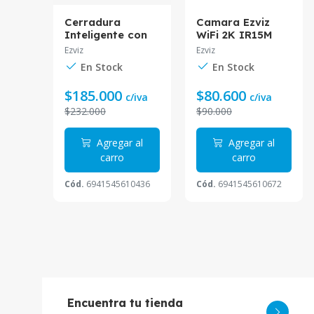
o
Cerradura
Camara Ezviz
Inteligente con
WiFi 2K IR15M
Teclado y Huella
Bateria 120 dias
Ezviz
Ezviz
CS-L2S-
CS-EB3
En Stock
En Stock
11FCP(A0)
$185.000
$80.600
a
c/iva
c/iva
$232.000
$90.000
 al
Agregar al
Agregar al
carro
carro
Cód.
6941545610436
Cód.
6941545610672
31725
Encuentra tu tienda