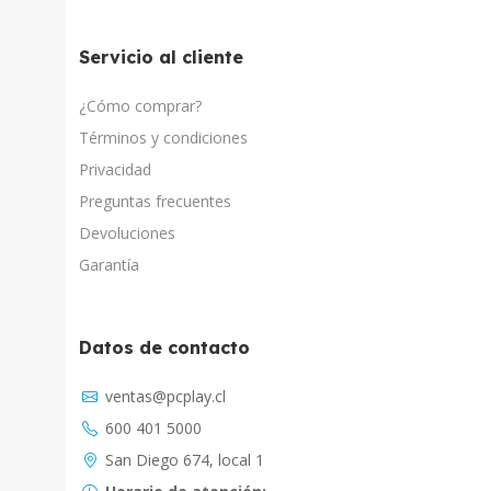
Servicio al cliente
¿Cómo comprar?
Términos y condiciones
Privacidad
Preguntas frecuentes
Devoluciones
Garantía
Datos de contacto
Asistente Virtual
ventas@pcplay.cl
Chat con IA
600 401 5000
PcPlay Santiago / Web
San Diego 674, local 1
Hola soy Freddy, en que puedo ayudarte...