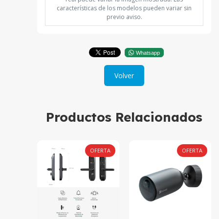
características de los modelos pueden variar sin
previo aviso.
Whatsapp
Volver
Productos Relacionados
OFERTA
OFERTA
OFERTA