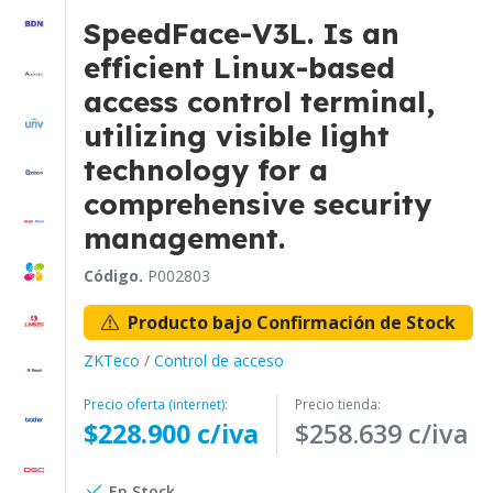
SpeedFace-V3L. Is an
efficient Linux-based
access control terminal,
utilizing visible light
technology for a
comprehensive security
management.
Código.
P002803
Producto bajo Confirmación de Stock
ZKTeco
/
Control de acceso
Precio oferta (internet):
Precio tienda:
$228.900 c/iva
$258.639 c/iva
En Stock