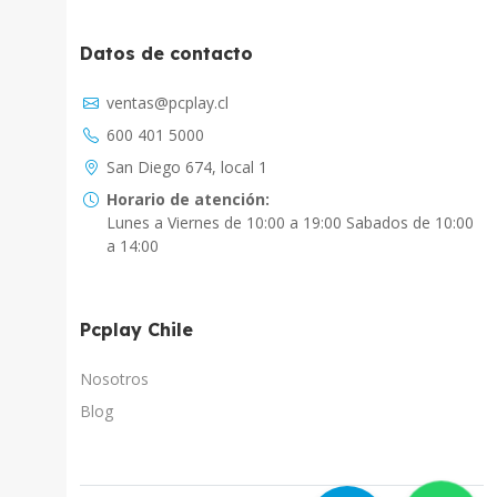
Datos de contacto
Asistente Virtual
ventas@pcplay.cl
Chat con IA
600 401 5000
PcPlay Santiago / Web
San Diego 674, local 1
Hola soy Freddy, en que puedo ayudarte...
Horario de atención:
Lunes a Viernes de 10:00 a 19:00 Sabados de 10:00
PcPlay Santiago / Tienda
a 14:00
Hola somos PCPlay Santiago, en que puedo
ayudarte
Pcplay Chile
PCPlay Osorno
Hola Soy Paz en que puedo ayudarte
Nosotros
Blog
PCPlay Temuco
Hola Soy Sebastian en que puedo ayudarte