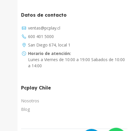
Datos de contacto
Asistente Virtual
ventas@pcplay.cl
Chat con IA
600 401 5000
PcPlay Santiago / Web
San Diego 674, local 1
Hola soy Freddy, en que puedo ayudarte...
Horario de atención:
Lunes a Viernes de 10:00 a 19:00 Sabados de 10:00
PcPlay Santiago / Tienda
a 14:00
Hola somos PCPlay Santiago, en que puedo
ayudarte
Pcplay Chile
PCPlay Osorno
Hola Soy Paz en que puedo ayudarte
Nosotros
Blog
PCPlay Temuco
Hola Soy Sebastian en que puedo ayudarte