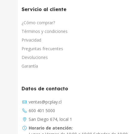
Servicio al cliente
¿Cómo comprar?
Términos y condiciones
Privacidad
Preguntas frecuentes
Devoluciones
Garantía
Datos de contacto
Asistente Virtual
ventas@pcplay.cl
Respuesta inmediata con IA
600 401 5000
PcPlay Santiago / Web
San Diego 674, local 1
Hola soy Freddy, en que puedo ayudarte...
Horario de atención: