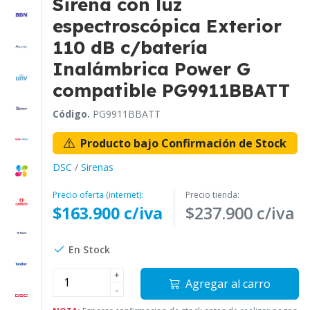
Sirena con luz
espectroscópica Exterior
110 dB c/batería
Inalámbrica Power G
compatible PG9911BBATT
Código.
PG9911BBATT
Producto bajo Confirmación de Stock
DSC
/
Sirenas
Precio oferta (internet):
Precio tienda:
$163.900 c/iva
$237.900 c/iva
En Stock
+
Agregar al carro
-