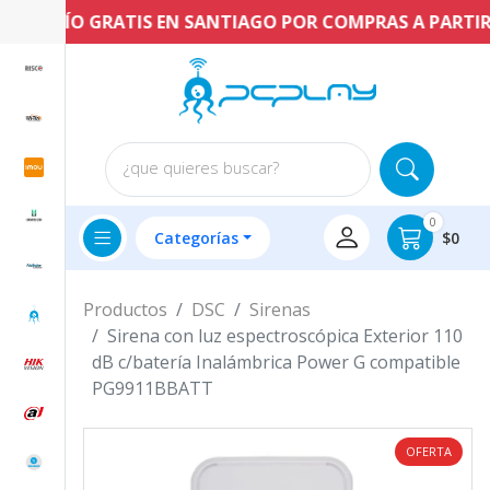
ENVÍO GRATIS EN SANTIAGO POR COMPRAS A PARTIR DE
¿que quieres buscar?
0
Categorías
$0
Productos
DSC
Sirenas
Sirena con luz espectroscópica Exterior 110
dB c/batería Inalámbrica Power G compatible
PG9911BBATT
OFERTA