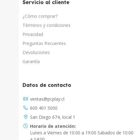
Servicio al cliente
¿Cómo comprar?
Términos y condiciones
Privacidad
Preguntas frecuentes
Devoluciones
Garantía
Datos de contacto
Asistente Virtual
ventas@pcplay.cl
Chat con IA
600 401 5000
PcPlay Santiago / Web
San Diego 674, local 1
Hola soy Freddy, en que puedo ayudarte...
Horario de atención:
Lunes a Viernes de 10:00 a 19:00 Sabados de 10:00
PcPlay Santiago / Tienda
a 14:00