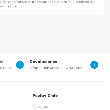
técnicos o editoriales u omisiones en el contenido. El producto real
in previo aviso.
es
Devoluciones
Asistente Virtual
iciones
Información acerca devoluciones
Chat con IA
PcPlay Santiago / Web
Hola soy Freddy, en que puedo ayudarte...
Pcplay Chile
PcPlay Santiago / Tienda
Hola somos PCPlay Santiago, en que puedo
Nosotros