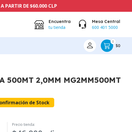
R DE $60.000 CLP
Encuentra
Mesa Central
tu tienda
600 401 5000
0
$0
LA 500MT 2,0MM MG2MM500MT
onfirmación de Stock
Precio tienda: