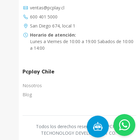
Asistente Virtual
ventas@pcplay.cl
Chat con IA
600 401 5000
PcPlay Santiago / Web
San Diego 674, local 1
Hola soy Freddy, en que puedo ayudarte...
Horario de atención:
Lunes a Viernes de 10:00 a 19:00 Sabados de 10:00
PcPlay Santiago / Tienda
a 14:00
Hola somos PCPlay Santiago, en que puedo
ayudarte
Pcplay Chile
PCPlay Osorno
Hola Soy Paz en que puedo ayudarte
Nosotros
Blog
PCPlay Temuco
Hola Soy Sebastian en que puedo ayudarte
PCPlay Concepcion
Todos los derechos reservados a "PCPLAY
Hola Soy Gaby en que puedo ayudarte
TECHONOLOGY DEVELOPMENT CO."