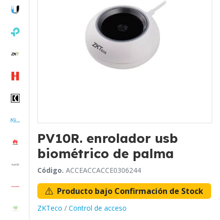
PV10R. enrolador usb
biométrico de palma
Código.
ACCEACCACCE0306244
Producto bajo Confirmación de Stock
ZKTeco
/
Control de acceso