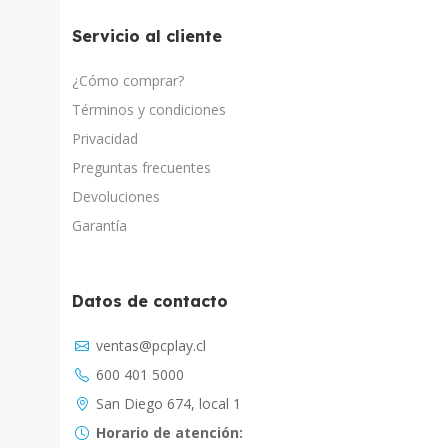
Servicio al cliente
¿Cómo comprar?
Términos y condiciones
Privacidad
Preguntas frecuentes
Devoluciones
Garantía
Datos de contacto
Asistente Virtual
ventas@pcplay.cl
Chat con IA
600 401 5000
PcPlay Santiago / Web
San Diego 674, local 1
Hola soy Freddy, en que puedo ayudarte...
Horario de atención: