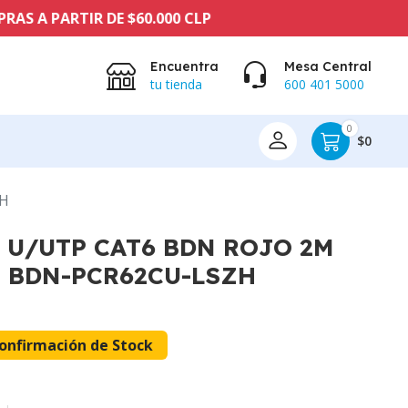
PARTIR DE $60.000 CLP
Encuentra
Mesa Central
tu tienda
600 401 5000
0
$0
ZH
 U/UTP CAT6 BDN ROJO 2M
 BDN-PCR62CU-LSZH
onfirmación de Stock