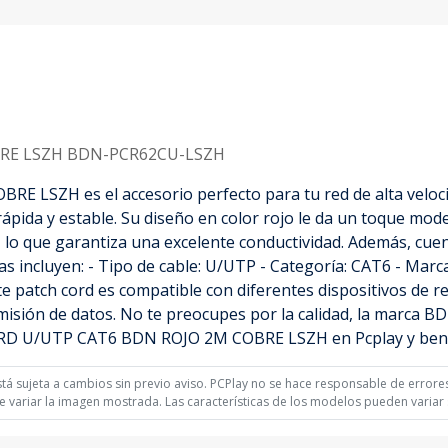
RE LSZH BDN-PCR62CU-LSZH
SZH es el accesorio perfecto para tu red de alta velocidad
pida y estable. Su diseño en color rojo le da un toque mode
 lo que garantiza una excelente conductividad. Además, cuen
cas incluyen: - Tipo de cable: U/UTP - Categoría: CAT6 - Marc
e patch cord es compatible con diferentes dispositivos de r
smisión de datos. No te preocupes por la calidad, la marca B
RD U/UTP CAT6 BDN ROJO 2M COBRE LSZH en Pcplay y benefí
á sujeta a cambios sin previo aviso. PCPlay no se hace responsable de errores 
 variar la imagen mostrada. Las características de los modelos pueden variar s