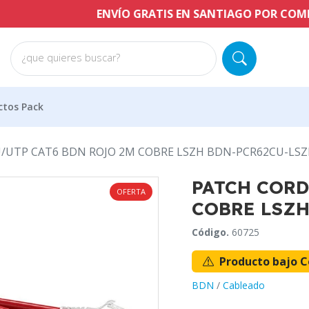
ENVÍO GRATIS EN SANTIAGO POR COMPRAS A 
¿que quieres buscar?
ctos Pack
/UTP CAT6 BDN ROJO 2M COBRE LSZH BDN-PCR62CU-LS
PATCH CORD
OFERTA
COBRE LSZH
Código.
60725
Producto bajo C
BDN
/
Cableado