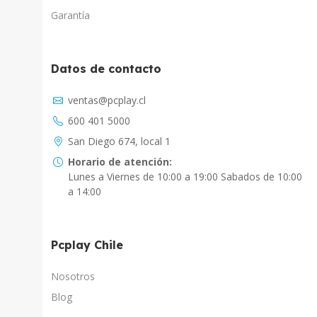
Garantía
Datos de contacto
Asistente Virtual
ventas@pcplay.cl
Chat con IA
600 401 5000
PcPlay Santiago / Web
San Diego 674, local 1
Hola soy Freddy, en que puedo ayudarte...
Horario de atención:
Lunes a Viernes de 10:00 a 19:00 Sabados de 10:00
PcPlay Santiago / Tienda
a 14:00
Hola somos PCPlay Santiago, en que puedo
ayudarte
Pcplay Chile
PCPlay Osorno
Hola Soy Paz en que puedo ayudarte
Nosotros
Blog
PCPlay Temuco