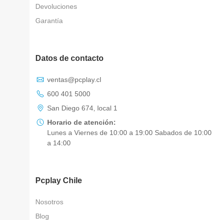
Devoluciones
Garantía
Datos de contacto
Asistente Virtual
ventas@pcplay.cl
Chat con IA
600 401 5000
PcPlay Santiago / Web
San Diego 674, local 1
Hola soy Freddy, en que puedo ayudarte...
Horario de atención:
Lunes a Viernes de 10:00 a 19:00 Sabados de 10:00
PcPlay Santiago / Tienda
a 14:00
Hola somos PCPlay Santiago, en que puedo
ayudarte
Pcplay Chile
PCPlay Osorno
Hola Soy Paz en que puedo ayudarte
Nosotros
Blog