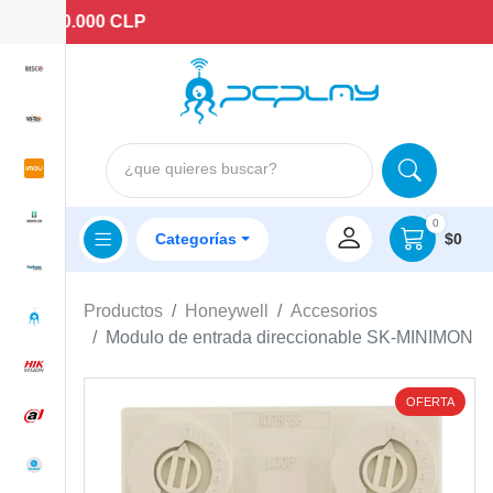
E $60.000 CLP
¿que quieres buscar?
0
Categorías
$0
Productos
Honeywell
Accesorios
Modulo de entrada direccionable SK-MINIMON
OFERTA