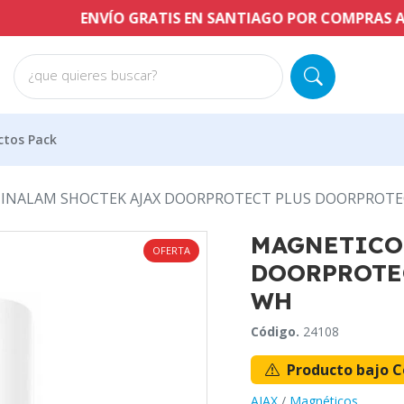
ENVÍO GRATIS EN SANTIAGO POR COMPRAS A PARTIR
¿que quieres buscar?
ctos Pack
INALAM SHOCTEK AJAX DOORPROTECT PLUS DOORPROTE
MAGNETICO
OFERTA
DOORPROTE
WH
Código.
24108
Producto bajo C
AJAX
/
Magnéticos