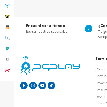
Encuentra tu tienda
¿Có
Revisa nuestras sucursales
Te gu
comp
Servic
¿Cómo 
Término
Privaci
Pregunt
Devolu
Garantí