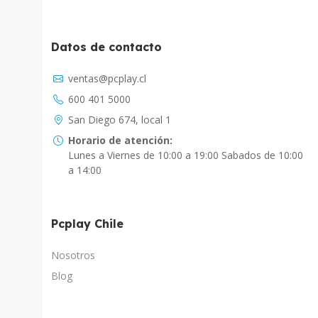
Datos de contacto
Asistente Virtual
ventas@pcplay.cl
Chat con IA
600 401 5000
PcPlay Santiago / Web
San Diego 674, local 1
Hola soy Freddy, en que puedo ayudarte...
Horario de atención:
Lunes a Viernes de 10:00 a 19:00 Sabados de 10:00
PcPlay Santiago / Tienda
a 14:00
Hola somos PCPlay Santiago, en que puedo
ayudarte
Pcplay Chile
PCPlay Osorno
Hola Soy Paz en que puedo ayudarte
Nosotros
Blog
PCPlay Temuco
Hola Soy Sebastian en que puedo ayudarte