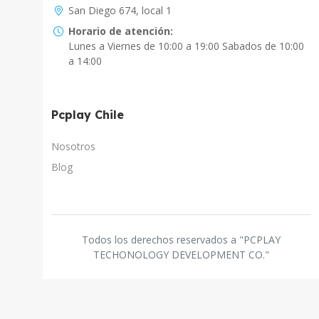
San Diego 674, local 1
Horario de atención:
Lunes a Viernes de 10:00 a 19:00 Sabados de 10:00
a 14:00
Asistente Virtual
Chat con IA
Pcplay Chile
PcPlay Santiago / Web
Hola soy Freddy, en que puedo ayudarte...
Nosotros
Blog
PcPlay Santiago / Tienda
Hola somos PCPlay Santiago, en que puedo
ayudarte
Todos los derechos reservados a "PCPLAY
PCPlay Osorno
TECHONOLOGY DEVELOPMENT CO."
Hola Soy Paz en que puedo ayudarte
PCPlay Temuco
Hola Soy Sebastian en que puedo ayudarte