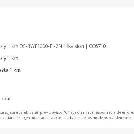
ps y 1 km DS-3WF1000-EI-2N Hikvision | CC6710
s y 1 km
asta 1 km.
real.
á sujeta a cambios sin previo aviso. PCPlay no se hace responsable de errores 
 variar la imagen mostrada. Las características de los modelos pueden variar s