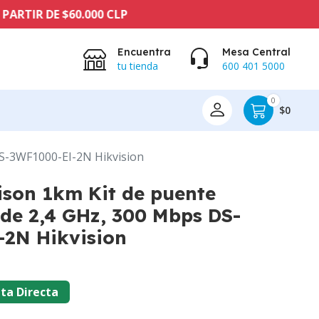
 DE $60.000 CLP
Encuentra
Mesa Central
tu tienda
600 401 5000
0
$0
DS-3WF1000-EI-2N Hikvision
ison 1km Kit de puente
de 2,4 GHz, 300 Mbps DS-
2N Hikvision
ta Directa