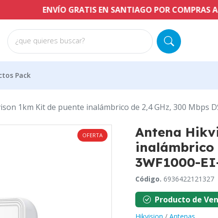
ENVÍO GRATIS EN SANTIAGO POR COMPRAS A PARTIR
¿que quieres buscar?
ctos Pack
ison 1km Kit de puente inalámbrico de 2,4 GHz, 300 Mbps 
Antena Hikv
OFERTA
inalámbrico 
3WF1000-EI-
Código.
6936422121327
Producto de Ven
Hikvision
/
Antenas