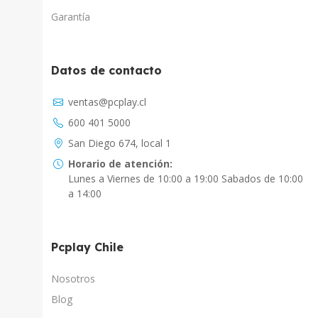
Garantía
Datos de contacto
Asistente Virtual
ventas@pcplay.cl
Chat con IA
600 401 5000
PcPlay Santiago / Web
San Diego 674, local 1
Hola soy Freddy, en que puedo ayudarte...
Horario de atención:
Lunes a Viernes de 10:00 a 19:00 Sabados de 10:00
PcPlay Santiago / Tienda
a 14:00
Hola somos PCPlay Santiago, en que puedo
ayudarte
Pcplay Chile
PCPlay Osorno
Hola Soy Paz en que puedo ayudarte
Nosotros
Blog
PCPlay Temuco