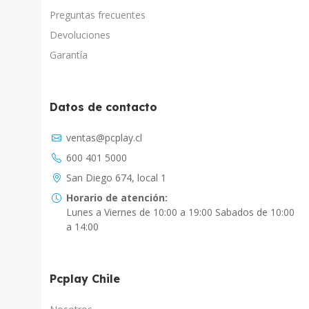
Preguntas frecuentes
Devoluciones
Garantía
Datos de contacto
Asistente Virtual
ventas@pcplay.cl
Chat con IA
600 401 5000
PcPlay Santiago / Web
San Diego 674, local 1
Hola soy Freddy, en que puedo ayudarte...
Horario de atención:
Lunes a Viernes de 10:00 a 19:00 Sabados de 10:00
PcPlay Santiago / Tienda
a 14:00
Hola somos PCPlay Santiago, en que puedo
ayudarte
Pcplay Chile
PCPlay Osorno
Hola Soy Paz en que puedo ayudarte