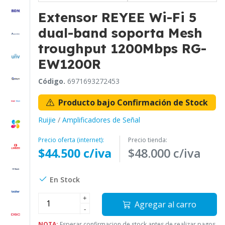
Extensor REYEE Wi-Fi 5
dual-band soporta Mesh
troughput 1200Mbps RG-
EW1200R
Código.
6971693272453
Producto bajo Confirmación de Stock
Ruijie
/
Amplificadores de Señal
Precio oferta (internet):
Precio tienda:
$44.500 c/iva
$48.000 c/iva
En Stock
+
Agregar al carro
-
NOTA:
Esperar confirmacion de stock antes de realizar pagos.