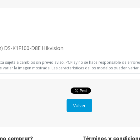
m) DS-K1F100-D8E Hikvision
á sujeta a cambios sin previo aviso. PCPlay no se hace responsable de errores 
 variar la imagen mostrada. Las características de los modelos pueden variar s
Volver
mo comprar?
Términos y condicion