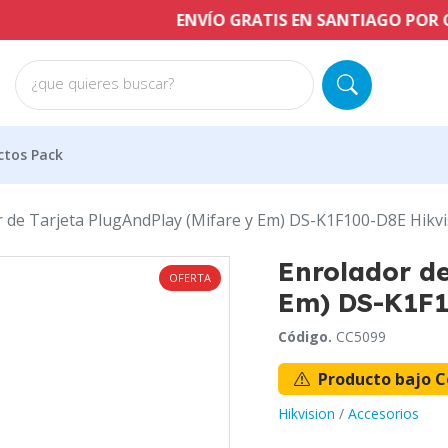
ENVÍO GRATIS EN SANTIAGO POR COMPR
¿que quieres buscar?
ctos Pack
 de Tarjeta PlugAndPlay (Mifare y Em) DS-K1F100-D8E Hikvi
Enrolador de
OFERTA
Em) DS-K1F1
Código.
CC5099
Producto bajo C
Hikvision
/
Accesorios