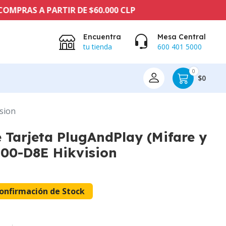
AS A PARTIR DE $60.000 CLP
Encuentra
Mesa Central
tu tienda
600 401 5000
0
$0
sion
 Tarjeta PlugAndPlay (Mifare y
00-D8E Hikvision
onfirmación de Stock