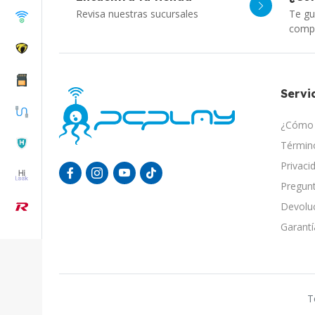
Revisa nuestras sucursales
Te gu
comp
Servic
¿Cómo 
Término
Privaci
Pregunt
Devolu
Garantí
T