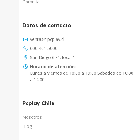
Garantía
Datos de contacto
Asistente Virtual
ventas@pcplay.cl
Chat con IA
600 401 5000
PcPlay Santiago / Web
San Diego 674, local 1
Hola soy Freddy, en que puedo ayudarte...
Horario de atención:
Lunes a Viernes de 10:00 a 19:00 Sabados de 10:00
PcPlay Santiago / Tienda
a 14:00
Hola somos PCPlay Santiago, en que puedo
ayudarte
Pcplay Chile
PCPlay Osorno
Hola Soy Paz en que puedo ayudarte
Nosotros
Blog
PCPlay Temuco
Hola Soy Sebastian en que puedo ayudarte