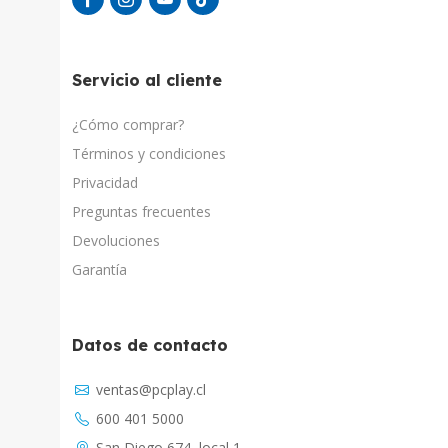
Servicio al cliente
¿Cómo comprar?
Términos y condiciones
Privacidad
Preguntas frecuentes
Devoluciones
Garantía
Datos de contacto
Asistente Virtual
ventas@pcplay.cl
Chat con IA
600 401 5000
PcPlay Santiago / Web
San Diego 674, local 1