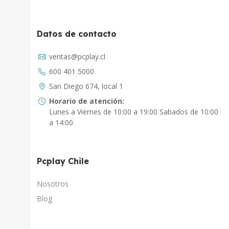
Datos de contacto
Asistente Virtual
ventas@pcplay.cl
Chat con IA
600 401 5000
PcPlay Santiago / Web
San Diego 674, local 1
Hola soy Freddy, en que puedo ayudarte...
Horario de atención:
Lunes a Viernes de 10:00 a 19:00 Sabados de 10:00
PcPlay Santiago / Tienda
a 14:00
Hola somos PCPlay Santiago, en que puedo
ayudarte
Pcplay Chile
PCPlay Osorno
Hola Soy Paz en que puedo ayudarte
Nosotros
Blog
PCPlay Temuco
Hola Soy Sebastian en que puedo ayudarte