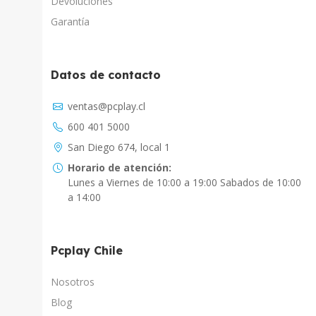
Devoluciones
Garantía
Datos de contacto
Asistente Virtual
ventas@pcplay.cl
Respuesta inmediata con IA
600 401 5000
PcPlay Santiago / Web
San Diego 674, local 1
Hola soy Freddy, en que puedo ayudarte...
Horario de atención:
Lunes a Viernes de 10:00 a 19:00 Sabados de 10:00
PcPlay Santiago / Tienda
a 14:00
Hola somos PCPlay Santiago, en que puedo
ayudarte
Pcplay Chile
PCPlay Osorno
Hola Soy Paz en que puedo ayudarte
Nosotros
Blog
PCPlay Temuco