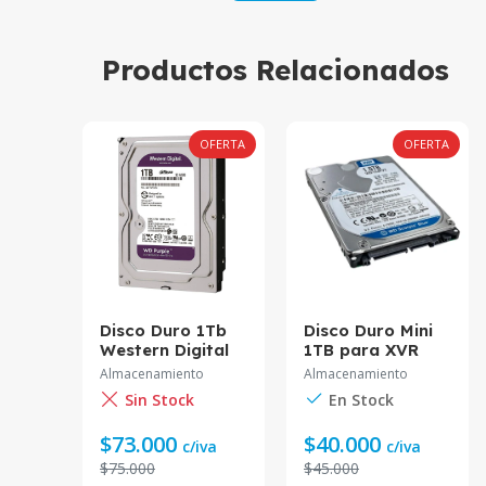
Productos Relacionados
OFERTA
OFERTA
OFERTA
1TB
Disco Duro 1Tb
Disco Duro Mini
a DVR
Western Digital
1TB para XVR
Purple Dahua
Almacenamiento
Almacenamiento
Sin Stock
En Stock
$73.000
$40.000
va
c/iva
c/iva
$75.000
$45.000