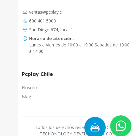
Asistente Virtual
ventas@pcplay.cl
Chat con IA
600 401 5000
PcPlay Santiago / Web
San Diego 674, local 1
Hola soy Freddy, en que puedo ayudarte...
Horario de atención:
Lunes a Viernes de 10:00 a 19:00 Sabados de 10:00
PcPlay Santiago / Tienda
a 14:00
Hola somos PCPlay Santiago, en que puedo
ayudarte
Pcplay Chile
PCPlay Osorno
Hola Soy Paz en que puedo ayudarte
Nosotros
Blog
PCPlay Temuco
Hola Soy Sebastian en que puedo ayudarte
PCPlay Concepcion
Todos los derechos reservados a "PCPLAY
Hola Soy Gaby en que puedo ayudarte
TECHONOLOGY DEVELOPMENT CO."