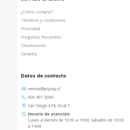
¿Cómo comprar?
Términos y condiciones
Privacidad
Preguntas frecuentes
Devoluciones
Garantía
Datos de contacto
Asistente Virtual
ventas@pcplay.cl
Chat con IA
600 401 5000
PcPlay Santiago / Web
San Diego 674, local 1
Hola soy Freddy, en que puedo ayudarte...
Horario de atención:
Lunes a Viernes de 10:00 a 19:00 Sabados de 10:00
PcPlay Santiago / Tienda
a 14:00