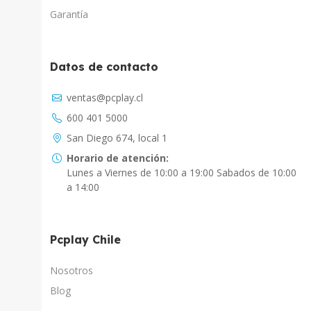
Garantía
Datos de contacto
Asistente Virtual
ventas@pcplay.cl
Respuesta inmediata con IA
600 401 5000
PcPlay Santiago / Web
San Diego 674, local 1
Hola soy Freddy, en que puedo ayudarte...
Horario de atención:
Lunes a Viernes de 10:00 a 19:00 Sabados de 10:00
PcPlay Santiago / Tienda
a 14:00
Hola somos PCPlay Santiago, en que puedo
ayudarte
Pcplay Chile
PCPlay Osorno
Hola Soy Paz en que puedo ayudarte
Nosotros
Blog
PCPlay Temuco