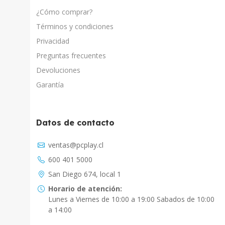
¿Cómo comprar?
Términos y condiciones
Privacidad
Preguntas frecuentes
Devoluciones
Garantía
Datos de contacto
Asistente Virtual
ventas@pcplay.cl
Chat con IA
600 401 5000
PcPlay Santiago / Web
San Diego 674, local 1
Hola soy Freddy, en que puedo ayudarte...
Horario de atención:
Lunes a Viernes de 10:00 a 19:00 Sabados de 10:00
PcPlay Santiago / Tienda
a 14:00
Hola somos PCPlay Santiago, en que puedo