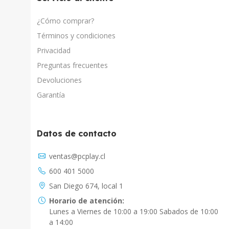
¿Cómo comprar?
Términos y condiciones
Privacidad
Preguntas frecuentes
Devoluciones
Garantía
Datos de contacto
Asistente Virtual
ventas@pcplay.cl
Chat con IA
600 401 5000
PcPlay Santiago / Web
San Diego 674, local 1
Hola soy Freddy, en que puedo ayudarte...
Horario de atención:
Lunes a Viernes de 10:00 a 19:00 Sabados de 10:00
PcPlay Santiago / Tienda
a 14:00