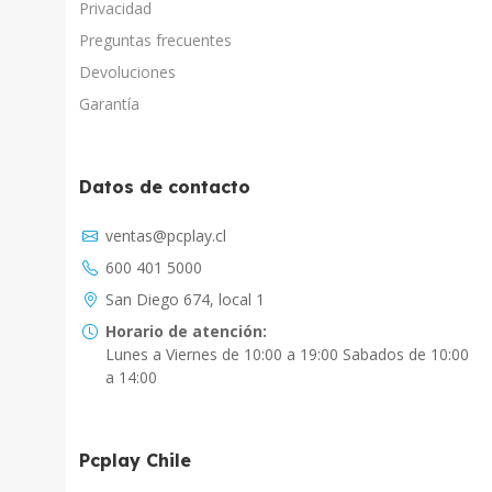
Privacidad
Preguntas frecuentes
Devoluciones
Garantía
Datos de contacto
Asistente Virtual
ventas@pcplay.cl
Chat con IA
600 401 5000
PcPlay Santiago / Web
San Diego 674, local 1
Hola soy Freddy, en que puedo ayudarte...
Horario de atención:
Lunes a Viernes de 10:00 a 19:00 Sabados de 10:00
PcPlay Santiago / Tienda
a 14:00
Hola somos PCPlay Santiago, en que puedo
ayudarte
Pcplay Chile
PCPlay Osorno