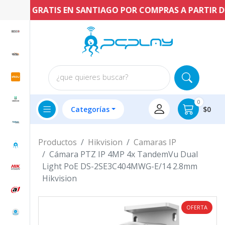
ÍO GRATIS EN SANTIAGO POR COMPRAS A PARTIR DE $60.
¿que quieres buscar?
0
Categorías
$0
Productos
Hikvision
Camaras IP
Cámara PTZ IP 4MP 4x TandemVu Dual
Light PoE DS-2SE3C404MWG-E/14 2.8mm
Hikvision
OFERTA