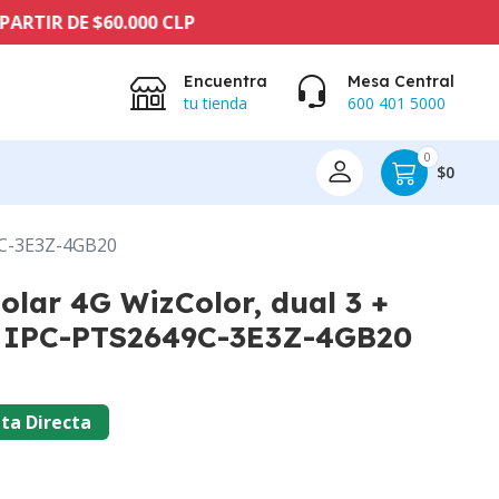
E $60.000 CLP
Encuentra
Mesa Central
tu tienda
600 401 5000
0
$0
9C-3E3Z-4GB20
lar 4G WizColor, dual 3 +
 IPC-PTS2649C-3E3Z-4GB20
ta Directa