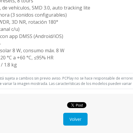
presets, 8 tours
e vehículos, SMD 3.0, auto tracking lite
ora (3 sonidos configurables)
DR, 3D NR, rotación 180°
anal c/u)
 con app DMSS (Android/iOS)
B
 solar 8 W, consumo máx. 8 W
–20 °C a +60 °C, ≤95% HR
/ 1.8 kg
á sujeta a cambios sin previo aviso. PCPlay no se hace responsable de errores 
 variar la imagen mostrada. Las características de los modelos pueden variar s
Volver