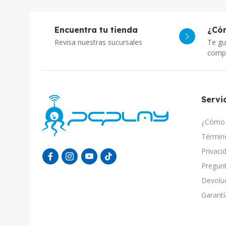
Encuentra tu tienda
¿Có
Revisa nuestras sucursales
Te gu
comp
Servic
¿Cómo 
Término
Privaci
Pregunt
Devolu
Garantí