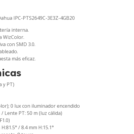
x Dahua IPC-PTS2649C-3E3Z-4GB20
ería interna.
 a WizColor.
iva con SMD 3.0.
ableado.
esta más eficaz.
nicas
a y PT)
olor); 0 lux con iluminador encendido
 / Lente PT: 50 m (luz cálida)
F1.0)
 H:81.5° / 8.4 mm H:15.1°