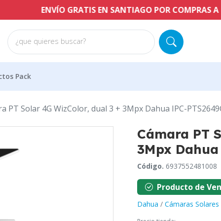
ENVÍO GRATIS EN SANTIAGO POR COMPRAS A PARTIR D
¿que quieres buscar?
ctos Pack
a PT Solar 4G WizColor, dual 3 + 3Mpx Dahua IPC-PTS264
Cámara PT So
3Mpx Dahua
Código.
6937552481008
Producto de Ven
Dahua
/
Cámaras Solares