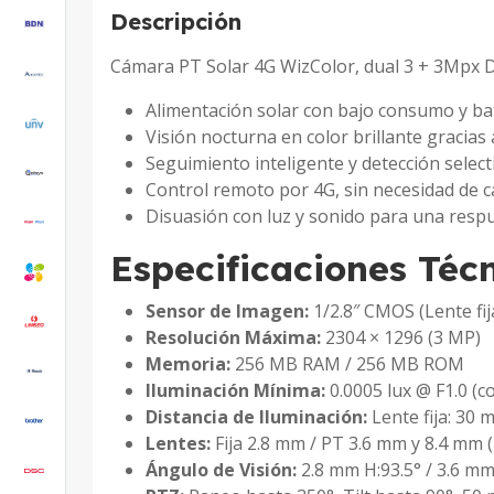
Descripción
Cámara PT Solar 4G WizColor, dual 3 + 3Mp
Alimentación solar con bajo consumo y bat
Visión nocturna en color brillante gracias
Seguimiento inteligente y detección select
Control remoto por 4G, sin necesidad de c
Disuasión con luz y sonido para una respu
Especificaciones Téc
Sensor de Imagen:
1/2.8″ CMOS (Lente fij
Resolución Máxima:
2304 × 1296 (3 MP)
Memoria:
256 MB RAM / 256 MB ROM
Iluminación Mínima:
0.0005 lux @ F1.0 (c
Distancia de Iluminación:
Lente fija: 30 m
Lentes:
Fija 2.8 mm / PT 3.6 mm y 8.4 mm (
Ángulo de Visión:
2.8 mm H:93.5° / 3.6 mm