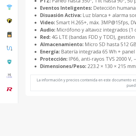
PTZ:
Paneo hasta 350°, Tilt hasta 90°, 50 
Eventos Inteligentes:
Detección humana, d
Disuasión Activa:
Luz blanca + alarma son
Video:
Smart H.265+, máx. 3MP@15fps, DW
Audio:
Micrófono y altavoz integrados (1 c
Red:
4G LTE (bandas FDD y TDD), gestión
Almacenamiento:
Micro SD hasta 512 G
Energía:
Batería integrada 65 Wh + panel
Protección:
IP66, anti-rayos TVS 2000 V, 
Dimensiones/Peso:
223.2 × 130 × 215 mm 
La información y precios contenida en este documento est
puede