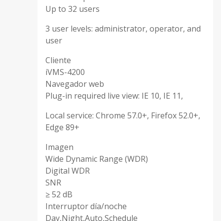
Up to 32 users
3 user levels: administrator, operator, and
user
Cliente
iVMS-4200
Navegador web
Plug-in required live view: IE 10, IE 11,
Local service: Chrome 57.0+, Firefox 52.0+,
Edge 89+
Imagen
Wide Dynamic Range (WDR)
Digital WDR
SNR
≥ 52 dB
Interruptor día/noche
Day,Night,Auto,Schedule