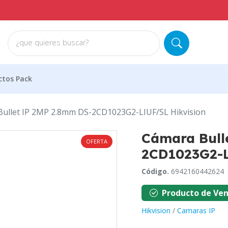
¿que quieres buscar?
ctos Pack
ullet IP 2MP 2.8mm DS-2CD1023G2-LIUF/SL Hikvision
Cámara Bull
OFERTA
2CD1023G2-L
Código.
6942160442624
Producto de Ven
Hikvision
/
Camaras IP