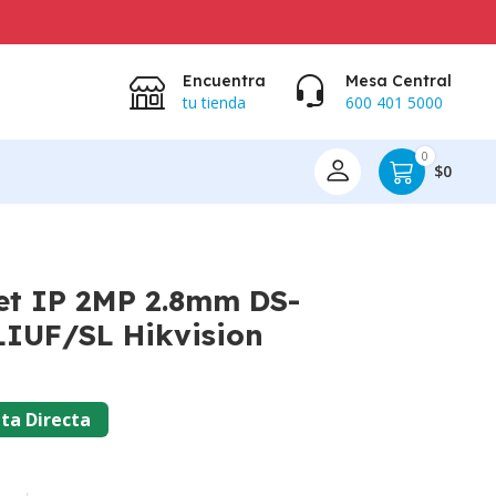
EN
Encuentra
Mesa Central
tu tienda
600 401 5000
0
$0
et IP 2MP 2.8mm DS-
IUF/SL Hikvision
ta Directa