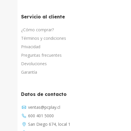
Servicio al cliente
¿Cómo comprar?
Términos y condiciones
Privacidad
Preguntas frecuentes
Devoluciones
Garantía
Datos de contacto
Asistente Virtual
ventas@pcplay.cl
Chat con IA
600 401 5000
PcPlay Santiago / Web
San Diego 674, local 1
Hola soy Freddy, en que puedo ayudarte...