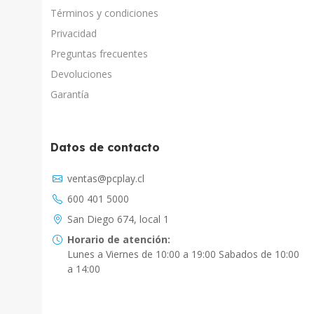
Términos y condiciones
Privacidad
Preguntas frecuentes
Devoluciones
Garantía
Datos de contacto
Asistente Virtual
ventas@pcplay.cl
Chat con IA
600 401 5000
PcPlay Santiago / Web
San Diego 674, local 1
Hola soy Freddy, en que puedo ayudarte...
Horario de atención:
Lunes a Viernes de 10:00 a 19:00 Sabados de 10:00
PcPlay Santiago / Tienda
a 14:00
Hola somos PCPlay Santiago, en que puedo
ayudarte