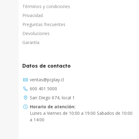
Términos y condiciones
Privacidad
Preguntas frecuentes
Devoluciones
Garantía
Datos de contacto
Asistente Virtual
ventas@pcplay.cl
Chat con IA
600 401 5000
PcPlay Santiago / Web
San Diego 674, local 1
Hola soy Freddy, en que puedo ayudarte...
Horario de atención:
Lunes a Viernes de 10:00 a 19:00 Sabados de 10:00
PcPlay Santiago / Tienda
a 14:00
Hola somos PCPlay Santiago, en que puedo
ayudarte