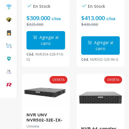
reconocimiento
En Stock
En Stock
facial 1.5U
NVR304-32B-
$309.000
$413.000
c/iva
c/iva
P16-IQ
$325.000
$430.000
Agregar al
Agregar al
carro
carro
Cód.
NVR304-32B-P16-
IQ
Cód.
NVR502-32E-IM-G
OFERTA
OFERTA
NVR UNV
NVR502-32E-IX-
G
Uniview
NVR 64 canales