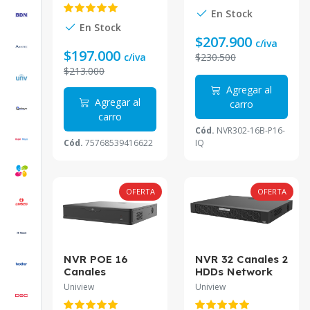
P16-IQ
Smart Pro
En Stock
reconocimiento
En Stock
facial 1U NVR
$207.900
c/iva
$197.000
c/iva
$230.500
$213.000
Agregar al
Agregar al
carro
carro
Cód.
NVR302-16B-P16-
Cód.
75768539416622
IQ
OFERTA
OFERTA
NVR POE 16
NVR 32 Canales 2
Canales
HDDs Network
160Mbps 32ch
Video Recorder
Uniview
Uniview
16POE 4 SATA
UV-NVR502-32E-
Smart
IM-G