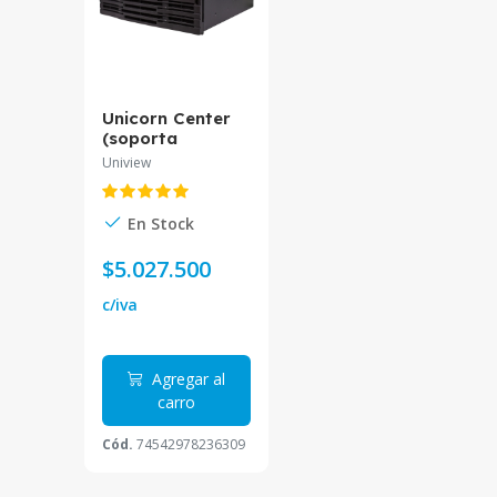
Unicorn Center
(soporta
entrada de 2000
Uniview
Canales y 16
ranuras HDD
Para Grabación)
En Stock
Uniview
$5.027.500
c/iva
Agregar al
carro
Cód.
74542978236309