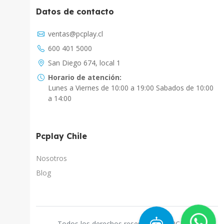
Datos de contacto
Asistente Virtual
ventas@pcplay.cl
Chat con IA
600 401 5000
PcPlay Santiago / Web
San Diego 674, local 1
Hola soy Freddy, en que puedo ayudarte...
Horario de atención:
Lunes a Viernes de 10:00 a 19:00 Sabados de 10:00
PcPlay Santiago / Tienda
a 14:00
Hola somos PCPlay Santiago, en que puedo
ayudarte
Pcplay Chile
PCPlay Osorno
Hola Soy Paz en que puedo ayudarte
Nosotros
Blog
PCPlay Temuco
Hola Soy Sebastian en que puedo ayudarte
PCPlay Concepcion
Todos los derechos reservados a "PCPLAY