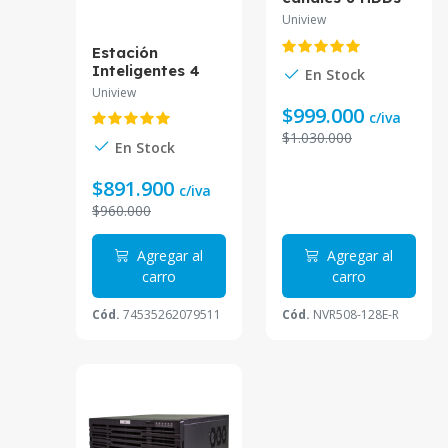
2U Network
Uniview
Video Recorder
NVR508-128E-R
Estación
Inteligentes 4
En Stock
Canales Análisis
Uniview
IA Detección
$999.000
c/iva
Humo Incendios
$1.030.000
ONVIF ECS-
En Stock
504S-SF-HA
Uniview
$891.900
c/iva
$960.000
Agregar al
Agregar al
carro
carro
Cód.
74535262079511
Cód.
NVR508-128E-R