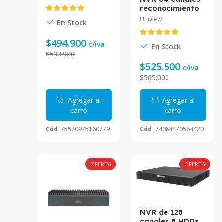
reconocimiento
reconocimiento
facia y Buscar
facial 384Mbps
Uniview
por texto Smart
En Stock
Smart On
On 32-ch 2 SATA
200Mbps 4 SATA
2U
$494.900
2U NVR504-64E-
c/iva
En Stock
IQ Uniview
$532.900
$525.500
c/iva
$565.000
Agregar al
Agregar al
carro
carro
Cód.
75520975160779
Cód.
74084470564420
OFERTA
OFERTA
NVR de 128
canales 8 HDDs