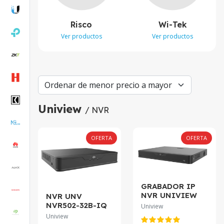
Risco
Wi-Tek
Ver productos
Ver productos
Uniview
/ NVR
OFERTA
OFERTA
GRABADOR IP
NVR UNIVIEW
NVR UNV
16CH POE 2 SATA
NVR502-32B-IQ
Uniview
INTELIGENTE
160Mbps 32-ch 2
Uniview
NVR302-16B-
SATA interface